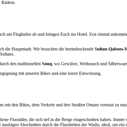
i Rädern.
uch am Flughafen ab und bringen Euch ins Hotel. Erst einmal ankommen
rch die Hauptstadt. Wir besuchen die beeindruckende
Sultan-Qaboos-
 Sultans.
urch den traditionellen
Souq
, wo Gewürze, Weihrauch und Silberwar
 Begegnung mit unseren Bikes und eine kurze Einweisung.
ns mit den Bikes, dem Verkehr und den Straßen Omans vertraut zu machen
ockene Flusstäler, die sich tief in die Berge eingeschnitten haben. Imme
d staubigen Abschnitten durch die Flussbetten der Wadis, ideal, um ei