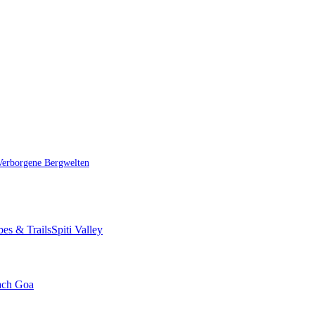
Verborgene Bergwelten
bes & Trails
Spiti Valley
ach Goa