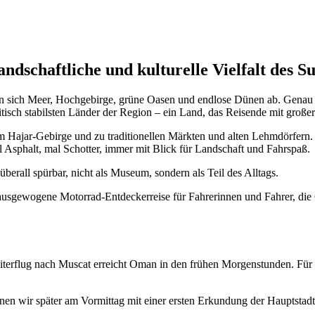
dschaftliche und kulturelle Vielfalt des Su
ln sich Meer, Hochgebirge, grüne Oasen und endlose Dünen ab. Genau 
litisch stabilsten Länder der Region – ein Land, das Reisende mit groß
 Hajar-Gebirge und zu traditionellen Märkten und alten Lehmdörfern. 
Asphalt, mal Schotter, immer mit Blick für Landschaft und Fahrspaß.
berall spürbar, nicht als Museum, sondern als Teil des Alltags.
ausgewogene Motorrad-Entdeckerreise für Fahrerinnen und Fahrer, die 
eiterflug nach Muscat erreicht Oman in den frühen Morgenstunden. Für
en wir später am Vormittag mit einer ersten Erkundung der Hauptstad