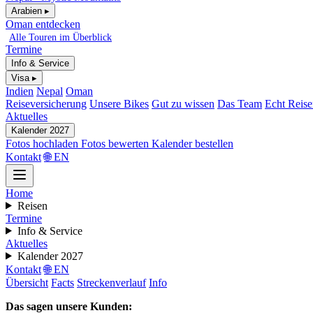
Arabien ▸
Oman entdecken
Alle Touren im Überblick
Termine
Info & Service
Visa ▸
Indien
Nepal
Oman
Reiseversicherung
Unsere Bikes
Gut zu wissen
Das Team
Echt Reis
Aktuelles
Kalender 2027
Fotos hochladen
Fotos bewerten
Kalender bestellen
Kontakt
🌐 EN
Home
Reisen
Termine
Info & Service
Aktuelles
Kalender 2027
Kontakt
🌐 EN
Übersicht
Facts
Streckenverlauf
Info
Das sagen unsere Kunden: