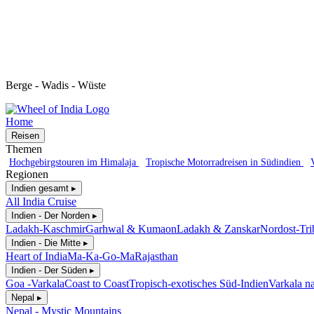
Berge - Wadis - Wüste
Home
Reisen
Themen
Hochgebirgstouren im Himalaja
Tropische Motorradreisen in Südindien
Regionen
Indien gesamt ▸
All India Cruise
Indien - Der Norden ▸
Ladakh-Kaschmir
Garhwal & Kumaon
Ladakh & Zanskar
Nordost-Tri
Indien - Die Mitte ▸
Heart of India
Ma-Ka-Go-Ma
Rajasthan
Indien - Der Süden ▸
Goa -Varkala
Coast to Coast
Tropisch-exotisches Süd-Indien
Varkala n
Nepal ▸
Nepal - Mystic Mountains