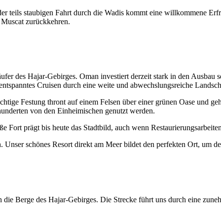
der teils staubigen Fahrt durch die Wadis kommt eine willkommene Erfr
 Muscat zurückkehren.
fer des Hajar-Gebirges. Oman investiert derzeit stark in den Ausbau se
 entspanntes Cruisen durch eine weite und abwechslungsreiche Landsch
chtige Festung thront auf einem Felsen über einer grünen Oase und ge
hunderten von den Einheimischen genutzt werden.
oße Fort prägt bis heute das Stadtbild, auch wenn Restaurierungsarbeit
h
. Unser schönes Resort direkt am Meer bildet den perfekten Ort, um de
 in die Berge des Hajar-Gebirges. Die Strecke führt uns durch eine zun