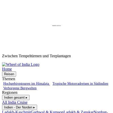
Südindien entdecken
Zwischen Tempeltürmen und Teeplantagen
Home
Reisen
Themen
Hochgebirgstouren im Himalaja
Tropische Motorradreisen in Südindien
Verborgene Bergwelten
Regionen
Indien gesamt ▸
All India Cruise
Indien - Der Norden ▸
Ladakh-Kaschmir
Garhwal & Kumaon
Ladakh & Zanskar
Nordost-