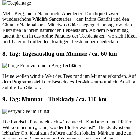
Mehr Berg, mehr Natur, mehr Abenteuer! Durchquert zwei
wunderschöne Wildlife Sanctuaries – den Indira Gandhi und den
Chinnar Nationalpark. Mit etwas Glück begegnet ihr sogar wilden
Elefanten in ihrem natürlichen Lebensraum. Ab dem Nachmittag
taucht ihr ein in das grüne Paradies der Teeplantagen, wo sich Hügel
und Täler mit duftenden, kräftigen Teesträuchern bedecken.
8. Tag: Tagesausflug um Munnar / ca. 60 km
Heute wollen wir die Welt des Tees rund um Munnar erkunden. Auf
dem Programm steht der Besuch des Tee-Museums und ein Ausflug
auf die Top Station.
9. Tag: Munnar - Thekkady / ca. 110 km
Die Landschaft wandelt sich – Tee weicht Kardamom und Pfeffer.
Willkommen im „Land, wo der Pfeffer wächst“. Thekkady ist ein
lebhafter Ort, ideal zum Stöbern auf den lokalen Märkten und zum
Shoppen von Gewürzen und Souvenirs. Unser Hotel, ein