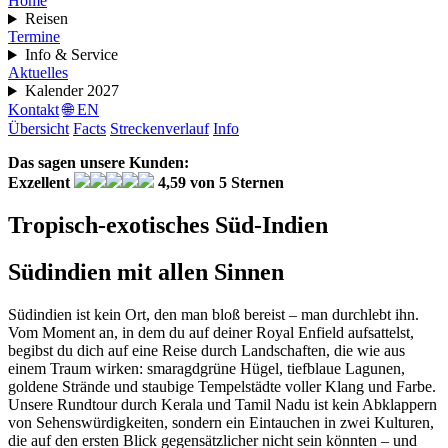
Home
Reisen
Termine
Info & Service
Aktuelles
Kalender 2027
Kontakt
🌐 EN
Übersicht
Facts
Streckenverlauf
Info
Das sagen unsere Kunden:
Exzellent
4,59 von 5 Sternen
Tropisch-exotisches Süd-Indien
Südindien mit allen Sinnen
Südindien ist kein Ort, den man bloß bereist – man durchlebt ihn.
Vom Moment an, in dem du auf deiner Royal Enfield aufsattelst,
begibst du dich auf eine Reise durch Landschaften, die wie aus
einem Traum wirken: smaragdgrüne Hügel, tiefblaue Lagunen,
goldene Strände und staubige Tempelstädte voller Klang und Farbe.
Unsere Rundtour durch Kerala und Tamil Nadu ist kein Abklappern
von Sehenswürdigkeiten, sondern ein Eintauchen in zwei Kulturen,
die auf den ersten Blick gegensätzlicher nicht sein könnten – und