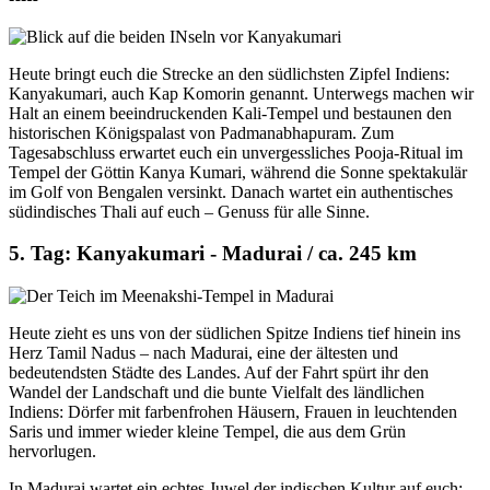
Heute bringt euch die Strecke an den südlichsten Zipfel Indiens:
Kanyakumari, auch Kap Komorin genannt. Unterwegs machen wir
Halt an einem beeindruckenden Kali-Tempel und bestaunen den
historischen Königspalast von Padmanabhapuram. Zum
Tagesabschluss erwartet euch ein unvergessliches Pooja-Ritual im
Tempel der Göttin Kanya Kumari, während die Sonne spektakulär
im Golf von Bengalen versinkt. Danach wartet ein authentisches
südindisches Thali auf euch – Genuss für alle Sinne.
5. Tag: Kanyakumari - Madurai / ca. 245 km
Heute zieht es uns von der südlichen Spitze Indiens tief hinein ins
Herz Tamil Nadus – nach Madurai, eine der ältesten und
bedeutendsten Städte des Landes. Auf der Fahrt spürt ihr den
Wandel der Landschaft und die bunte Vielfalt des ländlichen
Indiens: Dörfer mit farbenfrohen Häusern, Frauen in leuchtenden
Saris und immer wieder kleine Tempel, die aus dem Grün
hervorlugen.
In Madurai wartet ein echtes Juwel der indischen Kultur auf euch: