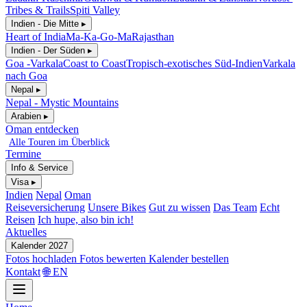
Tribes & Trails
Spiti Valley
Indien - Die Mitte ▸
Heart of India
Ma-Ka-Go-Ma
Rajasthan
Indien - Der Süden ▸
Goa -Varkala
Coast to Coast
Tropisch-exotisches Süd-Indien
Varkala
nach Goa
Nepal ▸
Nepal - Mystic Mountains
Arabien ▸
Oman entdecken
Alle Touren im Überblick
Termine
Info & Service
Visa ▸
Indien
Nepal
Oman
Reiseversicherung
Unsere Bikes
Gut zu wissen
Das Team
Echt
Reisen
Ich hupe, also bin ich!
Aktuelles
Kalender 2027
Fotos hochladen
Fotos bewerten
Kalender bestellen
Kontakt
🌐 EN