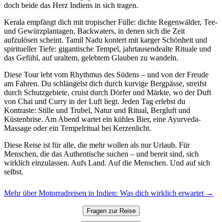
doch beide das Herz Indiens in sich tragen.
Kerala empfängt dich mit tropischer Fülle: dichte Regenwälder, Tee-
und Gewürzplantagen, Backwaters, in denen sich die Zeit
aufzulösen scheint. Tamil Nadu kontert mit karger Schönheit und
spiritueller Tiefe: gigantische Tempel, jahrtausendealte Rituale und
das Gefühl, auf uraltem, gelebtem Glauben zu wandeln.
Diese Tour lebt vom Rhythmus des Südens – und von der Freude
am Fahren. Du schlängelst dich durch kurvige Bergpässe, streifst
durch Schutzgebiete, cruist durch Dörfer und Märkte, wo der Duft
von Chai und Curry in der Luft liegt. Jeden Tag erlebst du
Kontraste: Stille und Trubel, Natur und Ritual, Bergluft und
Küstenbrise. Am Abend wartet ein kühles Bier, eine Ayurveda-
Massage oder ein Tempelritual bei Kerzenlicht.
Diese Reise ist für alle, die mehr wollen als nur Urlaub. Für
Menschen, die das Authentische suchen – und bereit sind, sich
wirklich einzulassen. Aufs Land. Auf die Menschen. Und auf sich
selbst.
Mehr über Motorradreisen in Indien: Was dich wirklich erwartet →
Fragen zur Reise