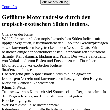
Zur Reisebuchung
Tourinfos
Geführte Motorradreise durch den
tropisch-exotischen Süden Indiens.
Charakter der Reise
Wohlfühlreise durch den tropisch-exotischen Süden Indiens mit
üppiger Vegetation, Küstenlandschaften, Tee- und Gewürzplantagen
sowie kurvenreichen Bergstrecken in den Western Ghats. Wir
besuchen einige der beeindruckendsten Tempelanlagen Südindiens,
darunter Kanyakumari, Madurai und Palani. Der weiße Sandstrand
von Varkala lädt zum Baden und Entspannen ein. Ein echter
Motorradurlaub vor exotischer Kulisse.
Straßenverhältnisse
Überwiegend gute Asphaltstraßen, teils mit Schlaglöchern,
lebendigem Verkehr und kurvenreichen Passagen in den Bergen.
Meist auf kleineren Nebenstraßen.
Klima & Wetter
Tropisch-warmes Klima mit viel Sonnenschein. Regen ist selten. In
den Bergen frischer, an den Küsten warm mit guten
Badebedingungen.
Wer sollte diese Reise unternehmen?
Fahrerinnen und Fahrer, die ihr Fahrzeug unter normalen