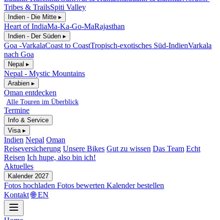
Tribes & Trails
Spiti Valley
Indien - Die Mitte ▸
Heart of India
Ma-Ka-Go-Ma
Rajasthan
Indien - Der Süden ▸
Goa -Varkala
Coast to Coast
Tropisch-exotisches Süd-Indien
Varkala
nach Goa
Nepal ▸
Nepal - Mystic Mountains
Arabien ▸
Oman entdecken
Alle Touren im Überblick
Termine
Info & Service
Visa ▸
Indien
Nepal
Oman
Reiseversicherung
Unsere Bikes
Gut zu wissen
Das Team
Echt
Reisen
Ich hupe, also bin ich!
Aktuelles
Kalender 2027
Fotos hochladen
Fotos bewerten
Kalender bestellen
Kontakt
🌐 EN