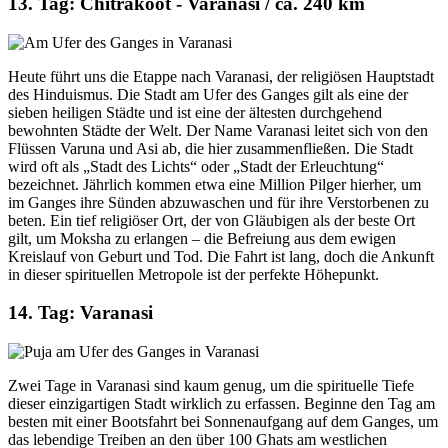
13. Tag: Chitrakoot - Varanasi / ca. 240 km
Heute führt uns die Etappe nach Varanasi, der religiösen Hauptstadt
des Hinduismus. Die Stadt am Ufer des Ganges gilt als eine der
sieben heiligen Städte und ist eine der ältesten durchgehend
bewohnten Städte der Welt. Der Name Varanasi leitet sich von den
Flüssen Varuna und Asi ab, die hier zusammenfließen. Die Stadt
wird oft als „Stadt des Lichts“ oder „Stadt der Erleuchtung“
bezeichnet. Jährlich kommen etwa eine Million Pilger hierher, um
im Ganges ihre Sünden abzuwaschen und für ihre Verstorbenen zu
beten. Ein tief religiöser Ort, der von Gläubigen als der beste Ort
gilt, um Moksha zu erlangen – die Befreiung aus dem ewigen
Kreislauf von Geburt und Tod. Die Fahrt ist lang, doch die Ankunft
in dieser spirituellen Metropole ist der perfekte Höhepunkt.
14. Tag: Varanasi
Zwei Tage in Varanasi sind kaum genug, um die spirituelle Tiefe
dieser einzigartigen Stadt wirklich zu erfassen. Beginne den Tag am
besten mit einer Bootsfahrt bei Sonnenaufgang auf dem Ganges, um
das lebendige Treiben an den über 100 Ghats am westlichen