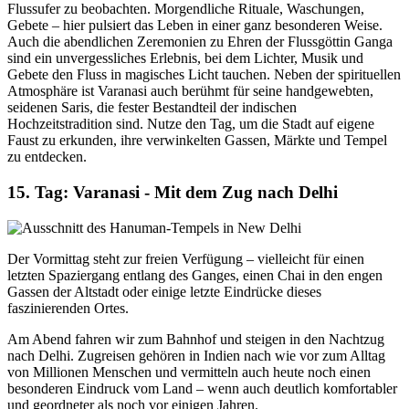
Flussufer zu beobachten. Morgendliche Rituale, Waschungen,
Gebete – hier pulsiert das Leben in einer ganz besonderen Weise.
Auch die abendlichen Zeremonien zu Ehren der Flussgöttin Ganga
sind ein unvergessliches Erlebnis, bei dem Lichter, Musik und
Gebete den Fluss in magisches Licht tauchen. Neben der spirituellen
Atmosphäre ist Varanasi auch berühmt für seine handgewebten,
seidenen Saris, die fester Bestandteil der indischen
Hochzeitstradition sind. Nutze den Tag, um die Stadt auf eigene
Faust zu erkunden, ihre verwinkelten Gassen, Märkte und Tempel
zu entdecken.
15. Tag: Varanasi - Mit dem Zug nach Delhi
Der Vormittag steht zur freien Verfügung – vielleicht für einen
letzten Spaziergang entlang des Ganges, einen Chai in den engen
Gassen der Altstadt oder einige letzte Eindrücke dieses
faszinierenden Ortes.
Am Abend fahren wir zum Bahnhof und steigen in den Nachtzug
nach Delhi. Zugreisen gehören in Indien nach wie vor zum Alltag
von Millionen Menschen und vermitteln auch heute noch einen
besonderen Eindruck vom Land – wenn auch deutlich komfortabler
und geordneter als noch vor einigen Jahren.