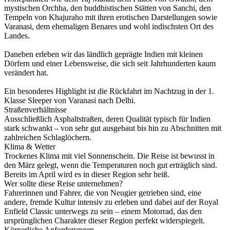
mystischen Orchha, den buddhistischen Stätten von Sanchi, den
Tempeln von Khajuraho mit ihren erotischen Darstellungen sowie
Varanasi, dem ehemaligen Benares und wohl indischsten Ort des
Landes.
Daneben erleben wir das ländlich geprägte Indien mit kleinen
Dörfern und einer Lebensweise, die sich seit Jahrhunderten kaum
verändert hat.
Ein besonderes Highlight ist die Rückfahrt im Nachtzug in der 1.
Klasse Sleeper von Varanasi nach Delhi.
Straßenverhältnisse
Ausschließlich Asphaltstraßen, deren Qualität typisch für Indien
stark schwankt – von sehr gut ausgebaut bis hin zu Abschnitten mit
zahlreichen Schlaglöchern.
Klima & Wetter
Trockenes Klima mit viel Sonnenschein. Die Reise ist bewusst in
den März gelegt, wenn die Temperaturen noch gut erträglich sind.
Bereits im April wird es in dieser Region sehr heiß.
Wer sollte diese Reise unternehmen?
Fahrerinnen und Fahrer, die von Neugier getrieben sind, eine
andere, fremde Kultur intensiv zu erleben und dabei auf der Royal
Enfield Classic unterwegs zu sein – einem Motorrad, das den
ursprünglichen Charakter dieser Region perfekt widerspiegelt.
Körperliche Anforderungen