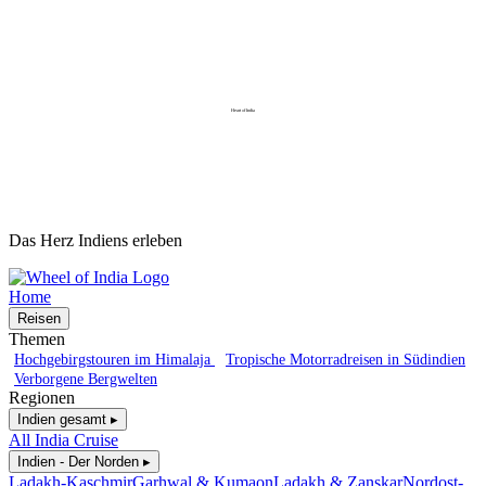
Heart of India
Das Herz Indiens erleben
Home
Reisen
Themen
Hochgebirgstouren im Himalaja
Tropische Motorradreisen in Südindien
Verborgene Bergwelten
Regionen
Indien gesamt ▸
All India Cruise
Indien - Der Norden ▸
Ladakh-Kaschmir
Garhwal & Kumaon
Ladakh & Zanskar
Nordost-