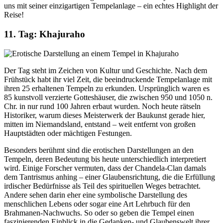
uns mit seiner einzigartigen Tempelanlage – ein echtes Highlight der
Reise!
11. Tag: Khajuraho
Der Tag steht im Zeichen von Kultur und Geschichte. Nach dem
Frühstück habt ihr viel Zeit, die beeindruckende Tempelanlage mit
ihren 25 erhaltenen Tempeln zu erkunden. Ursprünglich waren es
85 kunstvoll verzierte Gotteshäuser, die zwischen 950 und 1050 n.
Chr. in nur rund 100 Jahren erbaut wurden. Noch heute rätseln
Historiker, warum dieses Meisterwerk der Baukunst gerade hier,
mitten im Niemandsland, entstand – weit entfernt von großen
Hauptstädten oder mächtigen Festungen.
Besonders berühmt sind die erotischen Darstellungen an den
Tempeln, deren Bedeutung bis heute unterschiedlich interpretiert
wird. Einige Forscher vermuten, dass der Chandela-Clan damals
dem Tantrismus anhing – einer Glaubensrichtung, die die Erfüllung
irdischer Bedürfnisse als Teil des spirituellen Weges betrachtet.
Andere sehen darin eher eine symbolische Darstellung des
menschlichen Lebens oder sogar eine Art Lehrbuch für den
Brahmanen-Nachwuchs. So oder so geben die Tempel einen
faszinierenden Einblick in die Gedanken- und Glaubenswelt ihrer