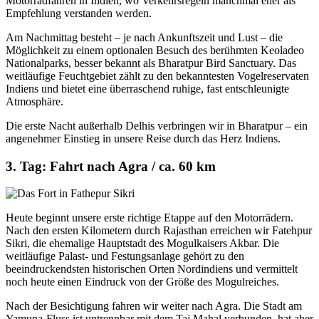
Motorradfahren in Indien, wo Verkehrsregeln manchmal eher als
Empfehlung verstanden werden.
Am Nachmittag besteht – je nach Ankunftszeit und Lust – die
Möglichkeit zu einem optionalen Besuch des berühmten Keoladeo
Nationalparks, besser bekannt als Bharatpur Bird Sanctuary. Das
weitläufige Feuchtgebiet zählt zu den bekanntesten Vogelreservaten
Indiens und bietet eine überraschend ruhige, fast entschleunigte
Atmosphäre.
Die erste Nacht außerhalb Delhis verbringen wir in Bharatpur – ein
angenehmer Einstieg in unsere Reise durch das Herz Indiens.
3. Tag: Fahrt nach Agra / ca. 60 km
Heute beginnt unsere erste richtige Etappe auf den Motorrädern.
Nach den ersten Kilometern durch Rajasthan erreichen wir Fatehpur
Sikri, die ehemalige Hauptstadt des Mogulkaisers Akbar. Die
weitläufige Palast- und Festungsanlage gehört zu den
beeindruckendsten historischen Orten Nordindiens und vermittelt
noch heute einen Eindruck von der Größe des Mogulreiches.
Nach der Besichtigung fahren wir weiter nach Agra. Die Stadt am
Yamuna-Fluss ist untrennbar mit dem Taj Mahal verbunden, hat aber