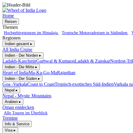
Home
Reisen
Themen
Hochgebirgstouren im Himalaja
Tropische Motorradreisen in Südindien
Regionen
Indien gesamt ▸
All India Cruise
Indien - Der Norden ▸
Ladakh-Kaschmir
Garhwal & Kumaon
Ladakh & Zanskar
Nordost-Tri
Indien - Die Mitte ▸
Heart of India
Ma-Ka-Go-Ma
Rajasthan
Indien - Der Süden ▸
Goa -Varkala
Coast to Coast
Tropisch-exotisches Süd-Indien
Varkala n
Nepal ▸
Nepal - Mystic Mountains
Arabien ▸
Oman entdecken
Alle Touren im Überblick
Termine
Info & Service
Visa ▸