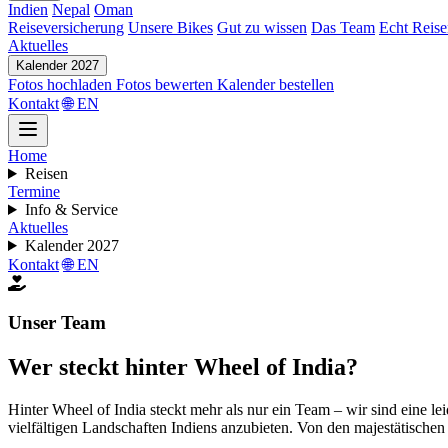
Indien
Nepal
Oman
Reiseversicherung
Unsere Bikes
Gut zu wissen
Das Team
Echt Reis
Aktuelles
Kalender 2027
Fotos hochladen
Fotos bewerten
Kalender bestellen
Kontakt
🌐 EN
Home
Reisen
Termine
Info & Service
Aktuelles
Kalender 2027
Kontakt
🌐 EN
Unser Team
Wer steckt hinter Wheel of India?
Hinter Wheel of India steckt mehr als nur ein Team – wir sind eine l
vielfältigen Landschaften Indiens anzubieten. Von den majestätischen