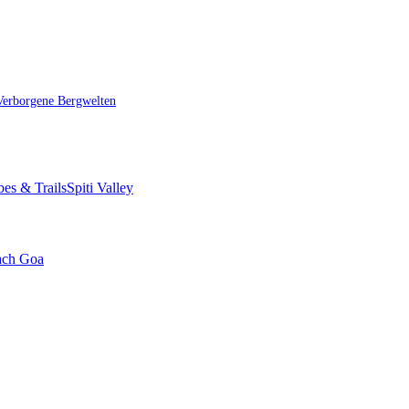
Verborgene Bergwelten
bes & Trails
Spiti Valley
ach Goa