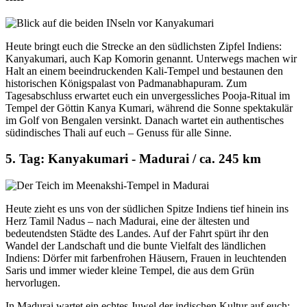
Heute bringt euch die Strecke an den südlichsten Zipfel Indiens:
Kanyakumari, auch Kap Komorin genannt. Unterwegs machen wir
Halt an einem beeindruckenden Kali-Tempel und bestaunen den
historischen Königspalast von Padmanabhapuram. Zum
Tagesabschluss erwartet euch ein unvergessliches Pooja-Ritual im
Tempel der Göttin Kanya Kumari, während die Sonne spektakulär
im Golf von Bengalen versinkt. Danach wartet ein authentisches
südindisches Thali auf euch – Genuss für alle Sinne.
5. Tag: Kanyakumari - Madurai / ca. 245 km
Heute zieht es uns von der südlichen Spitze Indiens tief hinein ins
Herz Tamil Nadus – nach Madurai, eine der ältesten und
bedeutendsten Städte des Landes. Auf der Fahrt spürt ihr den
Wandel der Landschaft und die bunte Vielfalt des ländlichen
Indiens: Dörfer mit farbenfrohen Häusern, Frauen in leuchtenden
Saris und immer wieder kleine Tempel, die aus dem Grün
hervorlugen.
In Madurai wartet ein echtes Juwel der indischen Kultur auf euch: