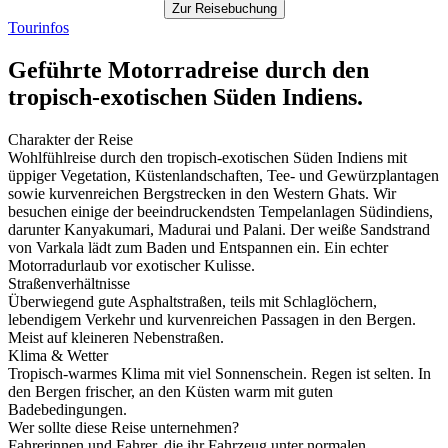
Zur Reisebuchung
Tourinfos
Geführte Motorradreise durch den
tropisch-exotischen Süden Indiens.
Charakter der Reise
Wohlfühlreise durch den tropisch-exotischen Süden Indiens mit
üppiger Vegetation, Küstenlandschaften, Tee- und Gewürzplantagen
sowie kurvenreichen Bergstrecken in den Western Ghats. Wir
besuchen einige der beeindruckendsten Tempelanlagen Südindiens,
darunter Kanyakumari, Madurai und Palani. Der weiße Sandstrand
von Varkala lädt zum Baden und Entspannen ein. Ein echter
Motorradurlaub vor exotischer Kulisse.
Straßenverhältnisse
Überwiegend gute Asphaltstraßen, teils mit Schlaglöchern,
lebendigem Verkehr und kurvenreichen Passagen in den Bergen.
Meist auf kleineren Nebenstraßen.
Klima & Wetter
Tropisch-warmes Klima mit viel Sonnenschein. Regen ist selten. In
den Bergen frischer, an den Küsten warm mit guten
Badebedingungen.
Wer sollte diese Reise unternehmen?
Fahrerinnen und Fahrer, die ihr Fahrzeug unter normalen