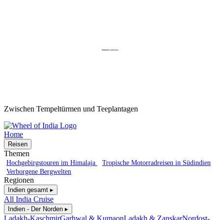
Südindien entdecken
Zwischen Tempeltürmen und Teeplantagen
Home
Reisen
Themen
Hochgebirgstouren im Himalaja
Tropische Motorradreisen in Südindien
Verborgene Bergwelten
Regionen
Indien gesamt ▸
All India Cruise
Indien - Der Norden ▸
Ladakh-Kaschmir
Garhwal & Kumaon
Ladakh & Zanskar
Nordost-