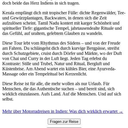
doch beide das Herz Indiens in sich tragen.
Kerala empfängt dich mit tropischer Fülle: dichte Regenwälder, Tee-
und Gewürzplantagen, Backwaters, in denen sich die Zeit
aufzulösen scheint. Tamil Nadu kontert mit karger Schönheit und
spiritueller Tiefe: gigantische Tempel, jahrtausendealte Rituale und
das Gefühl, auf uraltem, gelebtem Glauben zu wandeln.
Diese Tour lebt vom Rhythmus des Südens – und von der Freude
am Fahren. Du schlängelst dich durch kurvige Bergpässe, streifst
durch Schutzgebiete, cruist durch Dörfer und Märkte, wo der Duft
von Chai und Curry in der Luft liegt. Jeden Tag erlebst du
Kontraste: Stille und Trubel, Natur und Ritual, Bergluft und
Küstenbrise. Am Abend wartet ein kühles Bier, eine Ayurveda-
Massage oder ein Tempelritual bei Kerzenlicht.
Diese Reise ist für alle, die mehr wollen als nur Urlaub. Für
Menschen, die das Authentische suchen – und bereit sind, sich
wirklich einzulassen. Aufs Land. Auf die Menschen. Und auf sich
selbst.
Mehr über Motorradreisen in Indien: Was dich wirklich erwartet →
Fragen zur Reise