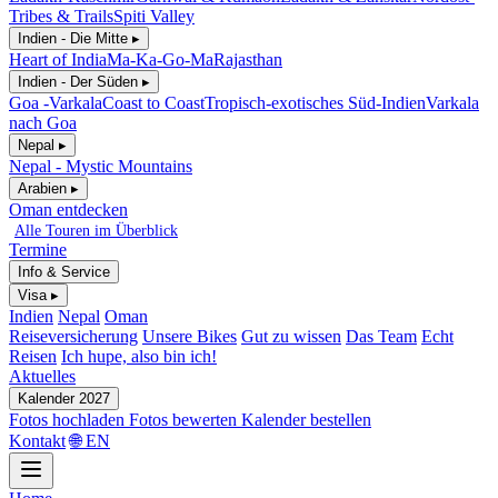
Tribes & Trails
Spiti Valley
Indien - Die Mitte ▸
Heart of India
Ma-Ka-Go-Ma
Rajasthan
Indien - Der Süden ▸
Goa -Varkala
Coast to Coast
Tropisch-exotisches Süd-Indien
Varkala
nach Goa
Nepal ▸
Nepal - Mystic Mountains
Arabien ▸
Oman entdecken
Alle Touren im Überblick
Termine
Info & Service
Visa ▸
Indien
Nepal
Oman
Reiseversicherung
Unsere Bikes
Gut zu wissen
Das Team
Echt
Reisen
Ich hupe, also bin ich!
Aktuelles
Kalender 2027
Fotos hochladen
Fotos bewerten
Kalender bestellen
Kontakt
🌐 EN