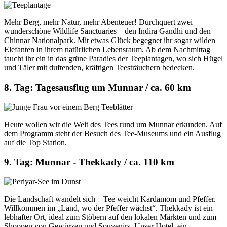
Mehr Berg, mehr Natur, mehr Abenteuer! Durchquert zwei
wunderschöne Wildlife Sanctuaries – den Indira Gandhi und den
Chinnar Nationalpark. Mit etwas Glück begegnet ihr sogar wilden
Elefanten in ihrem natürlichen Lebensraum. Ab dem Nachmittag
taucht ihr ein in das grüne Paradies der Teeplantagen, wo sich Hügel
und Täler mit duftenden, kräftigen Teesträuchern bedecken.
8. Tag: Tagesausflug um Munnar / ca. 60 km
Heute wollen wir die Welt des Tees rund um Munnar erkunden. Auf
dem Programm steht der Besuch des Tee-Museums und ein Ausflug
auf die Top Station.
9. Tag: Munnar - Thekkady / ca. 110 km
Die Landschaft wandelt sich – Tee weicht Kardamom und Pfeffer.
Willkommen im „Land, wo der Pfeffer wächst“. Thekkady ist ein
lebhafter Ort, ideal zum Stöbern auf den lokalen Märkten und zum
Shoppen von Gewürzen und Souvenirs. Unser Hotel, ein