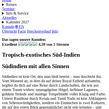
Home
Reisen
Termine
Info & Service
Aktuelles
Kalender 2027
Kontakt
🌐 EN
Übersicht
Facts
Streckenverlauf
Info
Das sagen unsere Kunden:
Exzellent
4,59 von 5 Sternen
Tropisch-exotisches Süd-Indien
Südindien mit allen Sinnen
Südindien ist kein Ort, den man bloß bereist – man durchlebt ihn.
Vom Moment an, in dem du auf deiner Royal Enfield aufsattelst,
begibst du dich auf eine Reise durch Landschaften, die wie aus
einem Traum wirken: smaragdgrüne Hügel, tiefblaue Lagunen,
goldene Strände und staubige Tempelstädte voller Klang und Farbe.
Unsere Rundtour durch Kerala und Tamil Nadu ist kein Abklappern
von Sehenswürdigkeiten, sondern ein Eintauchen in zwei Kulturen,
die auf den ersten Blick gegensätzlicher nicht sein könnten – und