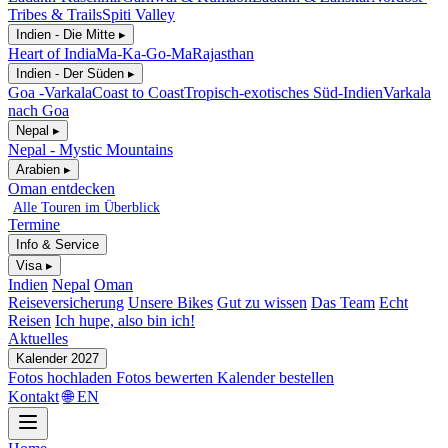
Tribes & Trails
Spiti Valley
Indien - Die Mitte ▸
Heart of India
Ma-Ka-Go-Ma
Rajasthan
Indien - Der Süden ▸
Goa -Varkala
Coast to Coast
Tropisch-exotisches Süd-Indien
Varkala
nach Goa
Nepal ▸
Nepal - Mystic Mountains
Arabien ▸
Oman entdecken
Alle Touren im Überblick
Termine
Info & Service
Visa ▸
Indien
Nepal
Oman
Reiseversicherung
Unsere Bikes
Gut zu wissen
Das Team
Echt
Reisen
Ich hupe, also bin ich!
Aktuelles
Kalender 2027
Fotos hochladen
Fotos bewerten
Kalender bestellen
Kontakt
🌐 EN