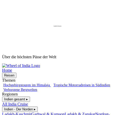
Ladakh & Zanskar
Über die höchsten Pässe der Welt
Home
Reisen
Themen
Hochgebirgstouren im Himalaja
Tropische Motorradreisen in Südindien
Verborgene Bergwelten
Regionen
Indien gesamt ▸
All India Cruise
Indien - Der Norden ▸
Ladakh-Kaschmir
Garhwal & Kumaon
Ladakh & Zanskar
Nordost-