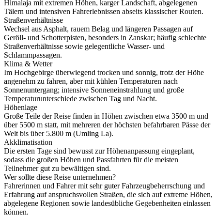
Himalaja mit extremen Höhen, karger Landschaft, abgelegenen
Tälern und intensiven Fahrerlebnissen abseits klassischer Routen.
Straßenverhältnisse
Wechsel aus Asphalt, rauem Belag und längeren Passagen auf
Geröll- und Schotterpisten, besonders in Zanskar; häufig schlechte
Straßenverhältnisse sowie gelegentliche Wasser- und
Schlammpassagen.
Klima & Wetter
Im Hochgebirge überwiegend trocken und sonnig, trotz der Höhe
angenehm zu fahren, aber mit kühlen Temperaturen nach
Sonnenuntergang; intensive Sonneneinstrahlung und große
Temperaturunterschiede zwischen Tag und Nacht.
Höhenlage
Große Teile der Reise finden in Höhen zwischen etwa 3500 m und
über 5500 m statt, mit mehreren der höchsten befahrbaren Pässe der
Welt bis über 5.800 m (Umling La).
Akklimatisation
Die ersten Tage sind bewusst zur Höhenanpassung eingeplant,
sodass die großen Höhen und Passfahrten für die meisten
Teilnehmer gut zu bewältigen sind.
Wer sollte diese Reise unternehmen?
Fahrerinnen und Fahrer mit sehr guter Fahrzeugbeherrschung und
Erfahrung auf anspruchsvollen Straßen, die sich auf extreme Höhen,
abgelegene Regionen sowie landesübliche Gegebenheiten einlassen
können.