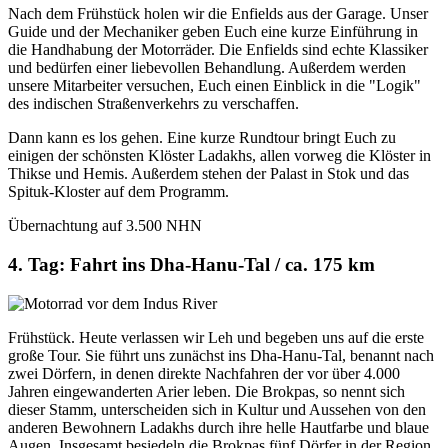
Nach dem Frühstück holen wir die Enfields aus der Garage. Unser
Guide und der Mechaniker geben Euch eine kurze Einführung in
die Handhabung der Motorräder. Die Enfields sind echte Klassiker
und bedürfen einer liebevollen Behandlung. Außerdem werden
unsere Mitarbeiter versuchen, Euch einen Einblick in die "Logik"
des indischen Straßenverkehrs zu verschaffen.
Dann kann es los gehen. Eine kurze Rundtour bringt Euch zu
einigen der schönsten Klöster Ladakhs, allen vorweg die Klöster in
Thikse und Hemis. Außerdem stehen der Palast in Stok und das
Spituk-Kloster auf dem Programm.
Übernachtung auf 3.500 NHN
4. Tag: Fahrt ins Dha-Hanu-Tal / ca. 175 km
Frühstück. Heute verlassen wir Leh und begeben uns auf die erste
große Tour. Sie führt uns zunächst ins Dha-Hanu-Tal, benannt nach
zwei Dörfern, in denen direkte Nachfahren der vor über 4.000
Jahren eingewanderten Arier leben. Die Brokpas, so nennt sich
dieser Stamm, unterscheiden sich in Kultur und Aussehen von den
anderen Bewohnern Ladakhs durch ihre helle Hautfarbe und blaue
Augen. Insgesamt besiedeln die Brokpas fünf Dörfer in der Region,