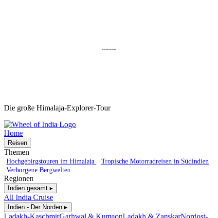
Ladakh-Kaschmir
Die große Himalaja-Explorer-Tour
Home
Reisen
Themen
Hochgebirgstouren im Himalaja
Tropische Motorradreisen in Südindien
Verborgene Bergwelten
Regionen
Indien gesamt ▸
All India Cruise
Indien - Der Norden ▸
Ladakh-Kaschmir
Garhwal & Kumaon
Ladakh & Zanskar
Nordost-