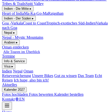
Tribes & Trails
Spiti Valley
Indien - Die Mitte ▸
Heart of India
Ma-Ka-Go-Ma
Rajasthan
Indien - Der Süden ▸
Goa -Varkala
Coast to Coast
Tropisch-exotisches Süd-Indien
Varkala
nach Goa
Nepal ▸
Nepal - Mystic Mountains
Arabien ▸
Oman entdecken
Alle Touren im Überblick
Termine
Info & Service
Visa ▸
Indien
Nepal
Oman
Reiseversicherung
Unsere Bikes
Gut zu wissen
Das Team
Echt
Reisen
Ich hupe, also bin ich!
Aktuelles
Kalender 2027
Fotos hochladen
Fotos bewerten
Kalender bestellen
Kontakt
🌐 EN