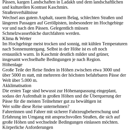
Pässen, kargen Landschaften in Ladakh und dem landschaftlichen
und kulturellen Kontrast Kaschmirs.
Straßenverhältnisse
Wechsel aus gutem Asphalt, rauem Belag, schlechten Straßen und
längeren Passagen auf Geröllpisten, insbesondere im Hochgebirge
vor und nach den Pässen. Gelegentlich müssen
Schmelzwasserbäche durchfahren werden.
Klima & Wetter
Im Hochgebirge meist trocken und sonnig, mit kühlen Temperaturen
nach Sonnenuntergang. Selbst in der Höhe ist es oft noch
erstaunlich warm. In Kaschmir deutlich milder und grüner,
insgesamt wechselhafte Bedingungen je nach Region.
Höhenlage
Große Teile der Reise finden in Höhen zwischen etwa 3000 und
über 5000 m statt, mit mehreren der höchsten befahrbaren Pässe der
Welt über 5.000 m.
Akklimatisation
Die ersten Tage sind bewusst zur Höhenanpassung eingeplant,
sodass der Aufenthalt in großen Höhen und die Überquerung der
Pässe für die meisten Teilnehmer gut zu bewältigen ist
Wer sollte diese Reise unternehmen?
Fahrerinnen und Fahrer mit sicherer Fahrzeugbeherrschung und
Erfahrung im Umgang mit anspruchsvollen Straßen, die sich auf
große Höhen und wechselnde Bedingungen einlassen möchten.
Körperliche Anforderungen