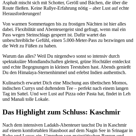
Asphalt mischt sich mit Schotter, Geröll und Bächen, die über die
Route fließen. Keine Rallye-Erfahrung nötig – aber Lust auf echte
Herausforderungen!
Von warmen Sommertagen bis zu frostigen Nächten ist hier alles
dabei. Flexibilität und Abenteuergeist sind gefragt, wenn mal ein
Pass wegen Steinschlags gesperrt ist. Dafür wartet das
unbeschreibliche Gefühl, einen 5.000-Meter-Pass zu bezwingen und
die Welt zu Füßen zu haben.
Warum das alles? Weil Du nirgendwo sonst so intensiv durch
spektakuläre Mondlandschaften gleitest, grüne Hochtäler entdeckst
und echte Begegnungen in kleinen Teestuben hast. Abends genießt
Du den Himalaya-Sternenhimmel und erlebst Indien authentisch.
Kulinarisch erwartet Dich eine Mischung aus tibetischen Momos,
indischen Currys und duftendem Tee – perfekt nach einem langen
Tag im Sattel. Und wer Lust auf Pizza oder Pasta hat, findet in Leh
und Manali tolle Lokale.
Das Highlight zum Schluss: Kaschmir
Nach dem intensiven Ladakh-Abenteuer tauchst Du in Kaschmir
auf einem komfortablen Hausboot auf dem Nagin See in Srinagar in
Ruhe und Luxus ein. Umgeben von majestätischen Bergen und