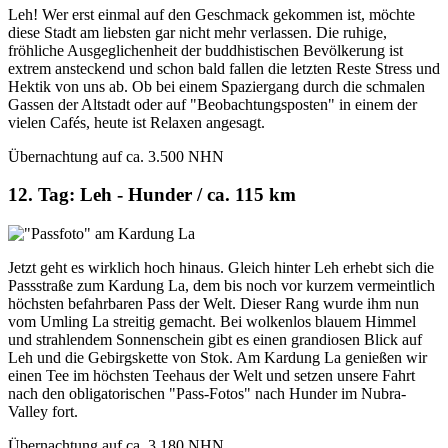
Leh! Wer erst einmal auf den Geschmack gekommen ist, möchte
diese Stadt am liebsten gar nicht mehr verlassen. Die ruhige,
fröhliche Ausgeglichenheit der buddhistischen Bevölkerung ist
extrem ansteckend und schon bald fallen die letzten Reste Stress und
Hektik von uns ab. Ob bei einem Spaziergang durch die schmalen
Gassen der Altstadt oder auf "Beobachtungsposten" in einem der
vielen Cafés, heute ist Relaxen angesagt.
Übernachtung auf ca. 3.500 NHN
12. Tag: Leh - Hunder / ca. 115 km
Jetzt geht es wirklich hoch hinaus. Gleich hinter Leh erhebt sich die
Passstraße zum Kardung La, dem bis noch vor kurzem vermeintlich
höchsten befahrbaren Pass der Welt. Dieser Rang wurde ihm nun
vom Umling La streitig gemacht. Bei wolkenlos blauem Himmel
und strahlendem Sonnenschein gibt es einen grandiosen Blick auf
Leh und die Gebirgskette von Stok. Am Kardung La genießen wir
einen Tee im höchsten Teehaus der Welt und setzen unsere Fahrt
nach den obligatorischen "Pass-Fotos" nach Hunder im Nubra-
Valley fort.
Übernachtung auf ca. 3.180 NHN