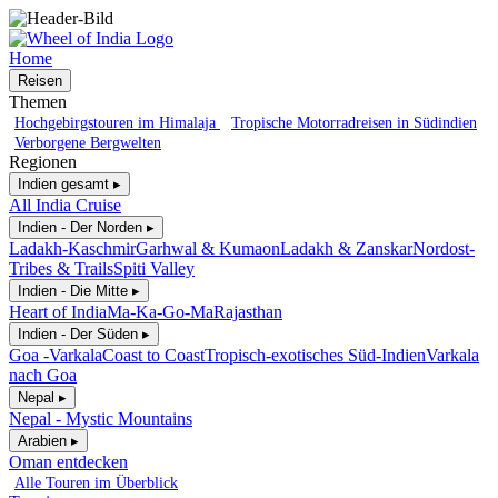
Home
Reisen
Themen
Hochgebirgstouren im Himalaja
Tropische Motorradreisen in Südindien
Verborgene Bergwelten
Regionen
Indien gesamt ▸
All India Cruise
Indien - Der Norden ▸
Ladakh-Kaschmir
Garhwal & Kumaon
Ladakh & Zanskar
Nordost-
Tribes & Trails
Spiti Valley
Indien - Die Mitte ▸
Heart of India
Ma-Ka-Go-Ma
Rajasthan
Indien - Der Süden ▸
Goa -Varkala
Coast to Coast
Tropisch-exotisches Süd-Indien
Varkala
nach Goa
Nepal ▸
Nepal - Mystic Mountains
Arabien ▸
Oman entdecken
Alle Touren im Überblick