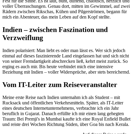
Fest für die Sinne. Es ist laut, bunt, duftend, chaotisch, herzlich und
voller Überraschungen. Genau dort, mitten im Gewimmel, auf zwei
Rädern zwischen Rikschas, Kühen und Pilgerströmen, begann für
mich ein Abenteuer, das mein Leben auf den Kopf stellte.
Indien – zwischen Faszination und
Verzweiflung
Indien polarisiert: Man liebt es oder man lässt es. Wer sich jedoch
einmal auf dieses faszinierende Land eingelassen hat und sich nicht
von seiner Fremdartigkeit abschrecken ließ, kehrt meist zurück. So
erging es auch mir. Bis heute verbindet mich eine intensive
Beziehung mit Indien – voller Widersprüche, aber stets bereichernd.
Vom IT-Leiter zum Reiseveranstalter
Meine erste Reise nach Indien unternahm ich als Student – mit
Rucksack und öffentlichen Verkehrsmitteln. Später, als IT-Leiter
eines deutschen Internetunternehmens, verbrachte ich ein Jahr
beruflich in Gujarat. Danach erfüllte ich mir einen lang gehegten
Traum: Bei Premji's in Mumbai kaufte ich eine Royal Enfield Bullet
und reiste drei Wochen Richtung Süden, über Goa bis nach Kerala.