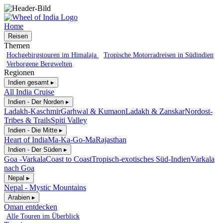
Home
Reisen
Themen
Hochgebirgstouren im Himalaja
Tropische Motorradreisen in Südindien
Verborgene Bergwelten
Regionen
Indien gesamt ▸
All India Cruise
Indien - Der Norden ▸
Ladakh-Kaschmir
Garhwal & Kumaon
Ladakh & Zanskar
Nordost-
Tribes & Trails
Spiti Valley
Indien - Die Mitte ▸
Heart of India
Ma-Ka-Go-Ma
Rajasthan
Indien - Der Süden ▸
Goa -Varkala
Coast to Coast
Tropisch-exotisches Süd-Indien
Varkala
nach Goa
Nepal ▸
Nepal - Mystic Mountains
Arabien ▸
Oman entdecken
Alle Touren im Überblick