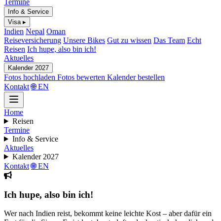
Termine
Info & Service
Visa ▸
Indien
Nepal
Oman
Reiseversicherung
Unsere Bikes
Gut zu wissen
Das Team
Echt
Reisen
Ich hupe, also bin ich!
Aktuelles
Kalender 2027
Fotos hochladen
Fotos bewerten
Kalender bestellen
Kontakt
🌐 EN
Home
Reisen
Termine
Info & Service
Aktuelles
Kalender 2027
Kontakt
🌐 EN
Ich hupe, also bin ich!
Wer nach Indien reist, bekommt keine leichte Kost – aber dafür ein