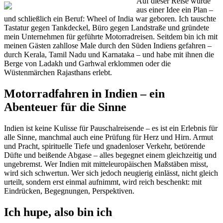
Auf dieser Reise wurde
aus einer Idee ein Plan –
und schließlich ein Beruf: Wheel of India war geboren. Ich tauschte
Tastatur gegen Tankdeckel, Büro gegen Landstraße und gründete
mein Unternehmen für geführte Motorradreisen. Seitdem bin ich mit
meinen Gästen zahllose Male durch den Süden Indiens gefahren –
durch Kerala, Tamil Nadu und Karnataka – und habe mit ihnen die
Berge von Ladakh und Garhwal erklommen oder die
Wüstenmärchen Rajasthans erlebt.
Motorradfahren in Indien – ein
Abenteuer für die Sinne
Indien ist keine Kulisse für Pauschalreisende – es ist ein Erlebnis für
alle Sinne, manchmal auch eine Prüfung für Herz und Hirn. Armut
und Pracht, spirituelle Tiefe und gnadenloser Verkehr, betörende
Düfte und beißende Abgase – alles begegnet einem gleichzeitig und
ungebremst. Wer Indien mit mitteleuropäischen Maßstäben misst,
wird sich schwertun. Wer sich jedoch neugierig einlässt, nicht gleich
urteilt, sondern erst einmal aufnimmt, wird reich beschenkt: mit
Eindrücken, Begegnungen, Perspektiven.
Ich hupe, also bin ich