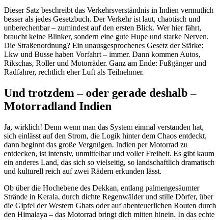
Dieser Satz beschreibt das Verkehrsverständnis in Indien vermutlich
besser als jedes Gesetzbuch. Der Verkehr ist laut, chaotisch und
unberechenbar – zumindest auf den ersten Blick. Wer hier fährt,
braucht keine Blinker, sondern eine gute Hupe und starke Nerven.
Die Straßenordnung? Ein unausgesprochenes Gesetz der Stärke:
Lkw und Busse haben Vorfahrt – immer. Dann kommen Autos,
Rikschas, Roller und Motorräder. Ganz am Ende: Fußgänger und
Radfahrer, rechtlich eher Luft als Teilnehmer.
Und trotzdem – oder gerade deshalb –
Motorradland Indien
Ja, wirklich! Denn wenn man das System einmal verstanden hat,
sich einlässt auf den Strom, die Logik hinter dem Chaos entdeckt,
dann beginnt das große Vergnügen. Indien per Motorrad zu
entdecken, ist intensiv, unmittelbar und voller Freiheit. Es gibt kaum
ein anderes Land, das sich so vielseitig, so landschaftlich dramatisch
und kulturell reich auf zwei Rädern erkunden lässt.
Ob über die Hochebene des Dekkan, entlang palmengesäumter
Strände in Kerala, durch dichte Regenwälder und stille Dörfer, über
die Gipfel der Western Ghats oder auf abenteuerlichen Routen durch
den Himalaya – das Motorrad bringt dich mitten hinein. In das echte