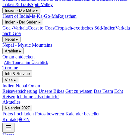
Tribes & Trails
Spiti Valley
Indien - Die Mitte ▸
Heart of India
Ma-Ka-Go-Ma
Rajasthan
Indien - Der Süden ▸
Goa -Varkala
Coast to Coast
Tropisch-exotisches Süd-Indien
Varkala
nach Goa
Nepal ▸
Nepal - Mystic Mountains
Arabien ▸
Oman entdecken
Alle Touren im Überblick
Termine
Info & Service
Visa ▸
Indien
Nepal
Oman
Reiseversicherung
Unsere Bikes
Gut zu wissen
Das Team
Echt
Reisen
Ich hupe, also bin ich!
Aktuelles
Kalender 2027
Fotos hochladen
Fotos bewerten
Kalender bestellen
Kontakt
🌐 EN