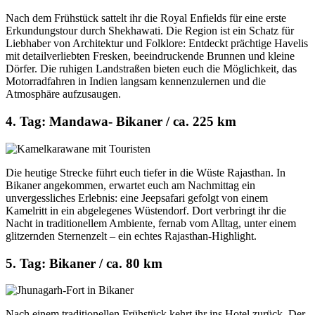
Nach dem Frühstück sattelt ihr die Royal Enfields für eine erste
Erkundungstour durch Shekhawati. Die Region ist ein Schatz für
Liebhaber von Architektur und Folklore: Entdeckt prächtige Havelis
mit detailverliebten Fresken, beeindruckende Brunnen und kleine
Dörfer. Die ruhigen Landstraßen bieten euch die Möglichkeit, das
Motorradfahren in Indien langsam kennenzulernen und die
Atmosphäre aufzusaugen.
4. Tag: Mandawa- Bikaner / ca. 225 km
Die heutige Strecke führt euch tiefer in die Wüste Rajasthan. In
Bikaner angekommen, erwartet euch am Nachmittag ein
unvergessliches Erlebnis: eine Jeepsafari gefolgt von einem
Kamelritt in ein abgelegenes Wüstendorf. Dort verbringt ihr die
Nacht in traditionellem Ambiente, fernab vom Alltag, unter einem
glitzernden Sternenzelt – ein echtes Rajasthan-Highlight.
5. Tag: Bikaner / ca. 80 km
Nach einem traditionellen Frühstück kehrt ihr ins Hotel zurück. Der