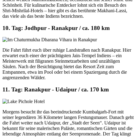
Schönheit. Für kulinarische Entdecker lohnt sich ein Besuch des
Shri-Mishrilal-Hotels – hier gibt es das berühmte Makhani-Lassi,
das viele als das beste Indiens bezeichnen.
10. Tag: Jodhpur - Ranakpur / ca. 180 km
Die Fahrt führt euch über ruhige Landstraßen nach Ranakpur. Hier
erwartet euch einer der prächtigsten Jain-Tempel Indiens – ein
Meisterwerk mit filigranen Steinmetzarbeiten und unzähligen
Säulen. Nach der Besichtigung bietet das Resort Zeit zum
Entspannen, etwa im Pool oder bei einem Spaziergang durch die
angrenzenden Wälder.
11. Tag: Ranakpur - Udaipur / ca. 170 km
Morgens besucht ihr das beeindruckende Kumbalgarh-Fort mit
seiner legendären 36 Kilometer langen Festungsmauer. Danach geht
die Fahrt weiter nach Udaipur, der „Stadt der Seen“. Udaipur ist
bekannt für seine malerischen Paläste, romantischen Gärten und die
lebendige Atmosphäre entlang der Seenpromenade. Der Tag klingt