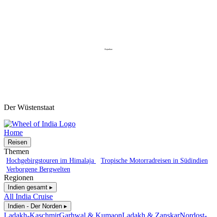
Rajasthan
Der Wüstenstaat
Home
Reisen
Themen
Hochgebirgstouren im Himalaja
Tropische Motorradreisen in Südindien
Verborgene Bergwelten
Regionen
Indien gesamt ▸
All India Cruise
Indien - Der Norden ▸
Ladakh-Kaschmir
Garhwal & Kumaon
Ladakh & Zanskar
Nordost-