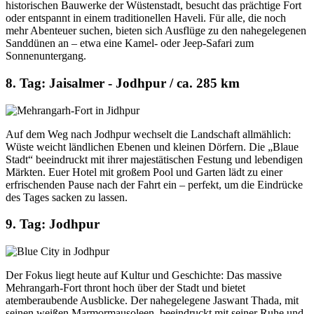
historischen Bauwerke der Wüstenstadt, besucht das prächtige Fort
oder entspannt in einem traditionellen Haveli. Für alle, die noch
mehr Abenteuer suchen, bieten sich Ausflüge zu den nahegelegenen
Sanddünen an – etwa eine Kamel- oder Jeep-Safari zum
Sonnenuntergang.
8. Tag: Jaisalmer - Jodhpur / ca. 285 km
Auf dem Weg nach Jodhpur wechselt die Landschaft allmählich:
Wüste weicht ländlichen Ebenen und kleinen Dörfern. Die „Blaue
Stadt“ beeindruckt mit ihrer majestätischen Festung und lebendigen
Märkten. Euer Hotel mit großem Pool und Garten lädt zu einer
erfrischenden Pause nach der Fahrt ein – perfekt, um die Eindrücke
des Tages sacken zu lassen.
9. Tag: Jodhpur
Der Fokus liegt heute auf Kultur und Geschichte: Das massive
Mehrangarh-Fort thront hoch über der Stadt und bietet
atemberaubende Ausblicke. Der nahegelegene Jaswant Thada, mit
seinen weißen Marmormausoleen, beeindruckt mit seiner Ruhe und